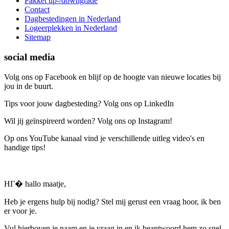
Pakket up-/downgrade
Contact
Dagbestedingen in Nederland
Logeerplekken in Nederland
Sitemap
social media
Volg ons op Facebook en blijf op de hoogte van nieuwe locaties bij
jou in de buurt.
Tips voor jouw dagbesteding? Volg ons op LinkedIn
Wil jij geïnspireerd worden? Volg ons op Instagram!
Op ons YouTube kanaal vind je verschillende uitleg video's en
handige tips!
HГ� hallo maatje,
Heb je ergens hulp bij nodig? Stel mij gerust een vraag hoor, ik ben
er voor je.
Vul hierboven je naam en je vraag in en ik beantwoord hem zo snel