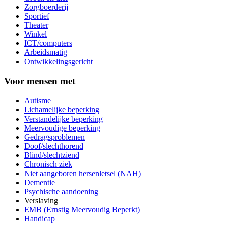
Zorgboerderij
Sportief
Theater
Winkel
ICT/computers
Arbeidsmatig
Ontwikkelingsgericht
Voor mensen met
Autisme
Lichamelijke beperking
Verstandelijke beperking
Meervoudige beperking
Gedragsproblemen
Doof/slechthorend
Blind/slechtziend
Chronisch ziek
Niet aangeboren hersenletsel (NAH)
Dementie
Psychische aandoening
Verslaving
EMB (Ernstig Meervoudig Beperkt)
Handicap