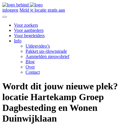
inloggen
Meld je locatie gratis aan
Voor zoekers
Voor aanbieders
Voor begeleiders
Info
Uitlegvideo’s
Pakket up-/downgrade
Aanmelden nieuwsbrief
Blog
Over
Contact
Wordt dit jouw nieuwe plek?
locatie Hartekamp Groep
Dagbesteding en Wonen
Duinwijklaan