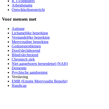
ICT/computers
Arbeidsmatig
Ontwikkelingsgericht
Voor mensen met
Autisme
Lichamelijke beperking
Verstandelijke beperking
Meervoudige beperking
Gedragsproblemen
Doof/slechthorend
Blind/slechtziend
Chronisch ziek
Niet aangeboren hersenletsel (NAH)
Dementie
Psychische aandoening
Verslaving
EMB (Ernstig Meervoudig Beperkt)
Handicap