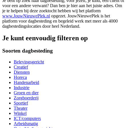
Je bent op zoek naar dagbesteding; voor jezelf, je kind, een cliënt of
voor een andere verwant? Dan ben je hier aan het juiste adres. Om
je te helpen bij deze zoektocht hebben wij het platform
www.JouwNieuwePlek.nl
opgezet. JouwNieuwePlek is het
platform voor dagbesteding en begeleid werk met meer als 4000
dagbestedingslocaties door heel Nederland.
Je kunt eenvoudig filteren op
Soorten dagbesteding
Belevingsgericht
Creatief
Diensten
Horeca
Handenarbeid
Industrie
Groen en dier
Zorgboerderij
Sportief
Theater
Winkel
ICT/computers
Arbeidsmatig