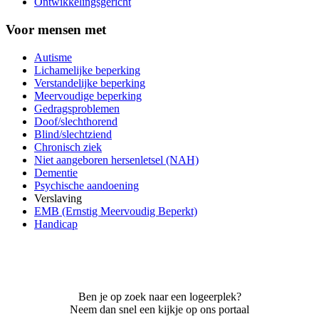
Ontwikkelingsgericht
Voor mensen met
Autisme
Lichamelijke beperking
Verstandelijke beperking
Meervoudige beperking
Gedragsproblemen
Doof/slechthorend
Blind/slechtziend
Chronisch ziek
Niet aangeboren hersenletsel (NAH)
Dementie
Psychische aandoening
Verslaving
EMB (Ernstig Meervoudig Beperkt)
Handicap
Ben je op zoek naar een logeerplek?
Neem dan snel een kijkje op ons portaal