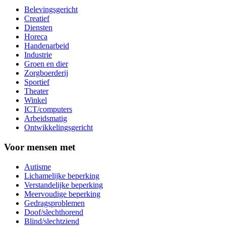
Belevingsgericht
Creatief
Diensten
Horeca
Handenarbeid
Industrie
Groen en dier
Zorgboerderij
Sportief
Theater
Winkel
ICT/computers
Arbeidsmatig
Ontwikkelingsgericht
Voor mensen met
Autisme
Lichamelijke beperking
Verstandelijke beperking
Meervoudige beperking
Gedragsproblemen
Doof/slechthorend
Blind/slechtziend