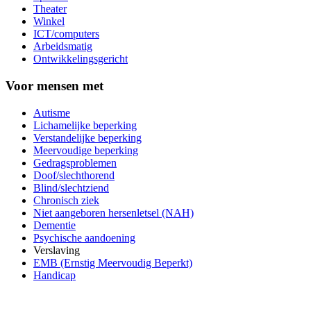
Theater
Winkel
ICT/computers
Arbeidsmatig
Ontwikkelingsgericht
Voor mensen met
Autisme
Lichamelijke beperking
Verstandelijke beperking
Meervoudige beperking
Gedragsproblemen
Doof/slechthorend
Blind/slechtziend
Chronisch ziek
Niet aangeboren hersenletsel (NAH)
Dementie
Psychische aandoening
Verslaving
EMB (Ernstig Meervoudig Beperkt)
Handicap