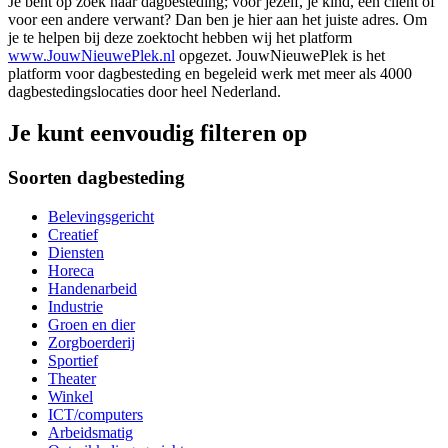
Je bent op zoek naar dagbesteding; voor jezelf, je kind, een cliënt of
voor een andere verwant? Dan ben je hier aan het juiste adres. Om
je te helpen bij deze zoektocht hebben wij het platform
www.JouwNieuwePlek.nl
opgezet. JouwNieuwePlek is het
platform voor dagbesteding en begeleid werk met meer als 4000
dagbestedingslocaties door heel Nederland.
Je kunt eenvoudig filteren op
Soorten dagbesteding
Belevingsgericht
Creatief
Diensten
Horeca
Handenarbeid
Industrie
Groen en dier
Zorgboerderij
Sportief
Theater
Winkel
ICT/computers
Arbeidsmatig