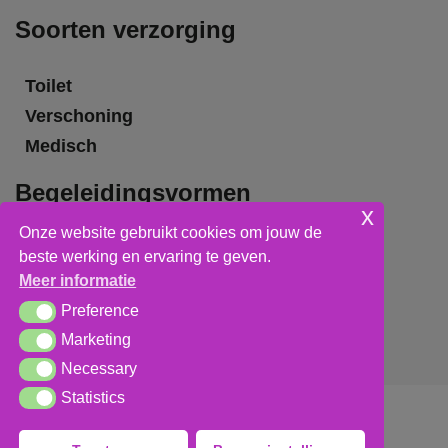
Soorten verzorging
Toilet
Verschoning
Medisch
Begeleidingsvormen
x
Onze website gebruikt cookies om jouw de
Grote groepsbegeleiding
beste werking en ervaring te geven.
Kleine groepsbegeleiding
Meer informatie
Individuele begeleiding
Preference
Preference
Marketing
Marketing
Necessary
Necessary
Statistics
Statistics
Algemene voorwaarden
,
privacy verklaring
&
cookieverklaring