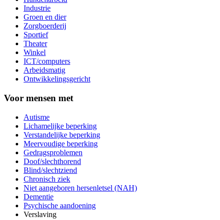
Industrie
Groen en dier
Zorgboerderij
Sportief
Theater
Winkel
ICT/computers
Arbeidsmatig
Ontwikkelingsgericht
Voor mensen met
Autisme
Lichamelijke beperking
Verstandelijke beperking
Meervoudige beperking
Gedragsproblemen
Doof/slechthorend
Blind/slechtziend
Chronisch ziek
Niet aangeboren hersenletsel (NAH)
Dementie
Psychische aandoening
Verslaving