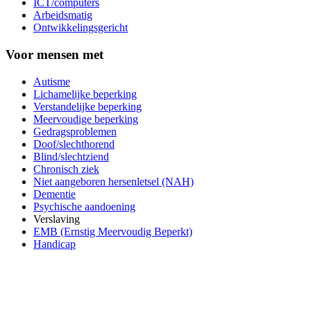
ICT/computers
Arbeidsmatig
Ontwikkelingsgericht
Voor mensen met
Autisme
Lichamelijke beperking
Verstandelijke beperking
Meervoudige beperking
Gedragsproblemen
Doof/slechthorend
Blind/slechtziend
Chronisch ziek
Niet aangeboren hersenletsel (NAH)
Dementie
Psychische aandoening
Verslaving
EMB (Ernstig Meervoudig Beperkt)
Handicap