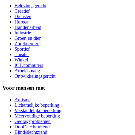
Belevingsgericht
Creatief
Diensten
Horeca
Handenarbeid
Industrie
Groen en dier
Zorgboerderij
Sportief
Theater
Winkel
ICT/computers
Arbeidsmatig
Ontwikkelingsgericht
Voor mensen met
Autisme
Lichamelijke beperking
Verstandelijke beperking
Meervoudige beperking
Gedragsproblemen
Doof/slechthorend
Blind/slechtziend