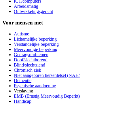
ICT/computers
Arbeidsmatig
Ontwikkelingsgericht
Voor mensen met
Autisme
Lichamelijke beperking
Verstandelijke beperking
Meervoudige beperking
Gedragsproblemen
Doof/slechthorend
Blind/slechtziend
Chronisch ziek
Niet aangeboren hersenletsel (NAH)
Dementie
Psychische aandoening
Verslaving
EMB (Ernstig Meervoudig Beperkt)
Handicap