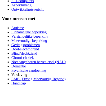
ICT/computers
Arbeidsmatig
Ontwikkelingsgericht
Voor mensen met
Autisme
Lichamelijke beperking
Verstandelijke beperking
Meervoudige beperking
Gedragsproblemen
Doof/slechthorend
Blind/slechtziend
Chronisch ziek
Niet aangeboren hersenletsel (NAH)
Dementie
Psychische aandoening
Verslaving
EMB (Ernstig Meervoudig Beperkt)
Handicap