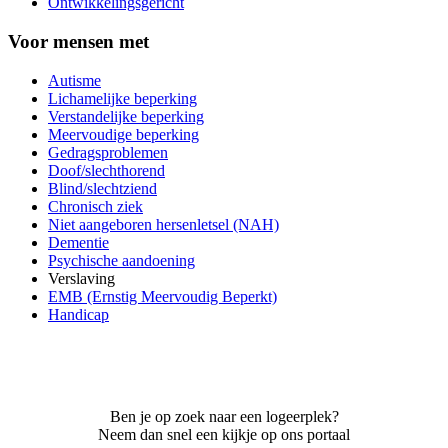
Ontwikkelingsgericht
Voor mensen met
Autisme
Lichamelijke beperking
Verstandelijke beperking
Meervoudige beperking
Gedragsproblemen
Doof/slechthorend
Blind/slechtziend
Chronisch ziek
Niet aangeboren hersenletsel (NAH)
Dementie
Psychische aandoening
Verslaving
EMB (Ernstig Meervoudig Beperkt)
Handicap
Ben je op zoek naar een logeerplek?
Neem dan snel een kijkje op ons portaal