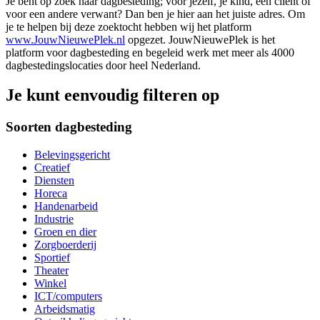
Je bent op zoek naar dagbesteding; voor jezelf, je kind, een cliënt of
voor een andere verwant? Dan ben je hier aan het juiste adres. Om
je te helpen bij deze zoektocht hebben wij het platform
www.JouwNieuwePlek.nl
opgezet. JouwNieuwePlek is het
platform voor dagbesteding en begeleid werk met meer als 4000
dagbestedingslocaties door heel Nederland.
Je kunt eenvoudig filteren op
Soorten dagbesteding
Belevingsgericht
Creatief
Diensten
Horeca
Handenarbeid
Industrie
Groen en dier
Zorgboerderij
Sportief
Theater
Winkel
ICT/computers
Arbeidsmatig