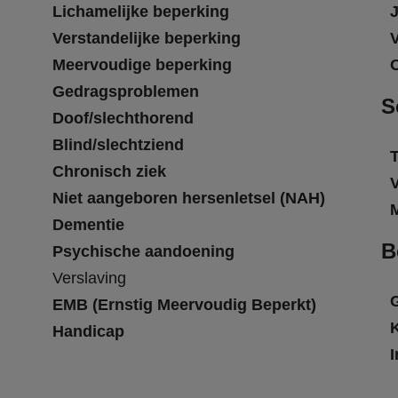
Lichamelijke beperking
Verstandelijke beperking
Meervoudige beperking
Gedragsproblemen
S
Doof/slechthorend
Blind/slechtziend
T
Chronisch ziek
Niet aangeboren hersenletsel (NAH)
Dementie
B
Psychische aandoening
Verslaving
EMB (Ernstig Meervoudig Beperkt)
Handicap
I