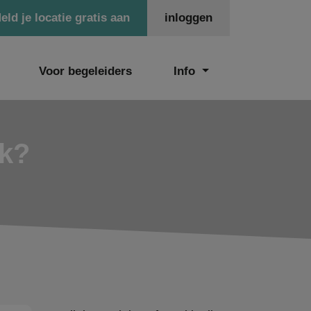
eld je locatie gratis aan
inloggen
Voor begeleiders
Info
ek?