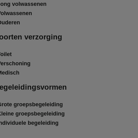
Jong volwassenen
Volwassenen
Ouderen
oorten verzorging
oilet
Verschoning
Medisch
egeleidingsvormen
Grote groepsbegeleiding
Kleine groepsbegeleiding
ndividuele begeleiding