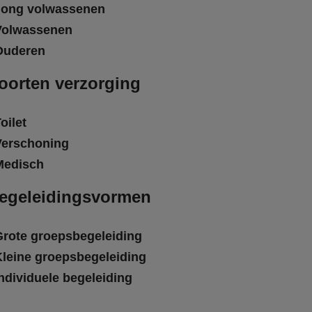
Jong volwassenen
Volwassenen
Ouderen
oorten verzorging
oilet
Verschoning
Medisch
egeleidingsvormen
Grote groepsbegeleiding
Kleine groepsbegeleiding
ndividuele begeleiding