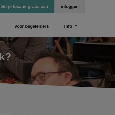
eld je locatie gratis aan
inloggen
Voor begeleiders
Info
ek?