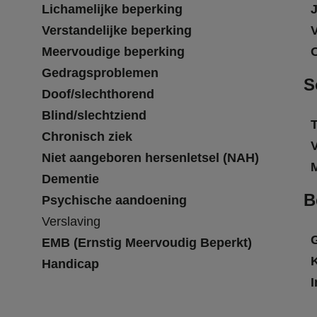
Lichamelijke beperking
Verstandelijke beperking
Meervoudige beperking
Gedragsproblemen
S
Doof/slechthorend
Blind/slechtziend
T
Chronisch ziek
Niet aangeboren hersenletsel (NAH)
Dementie
B
Psychische aandoening
Verslaving
EMB (Ernstig Meervoudig Beperkt)
Handicap
I