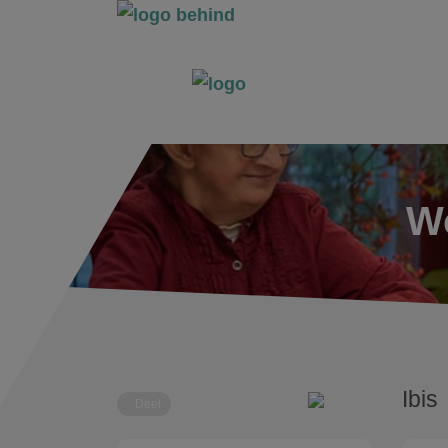
Wo
Ibis
Deel