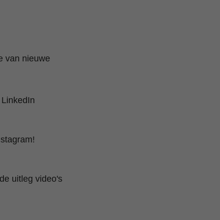
te van nieuwe
 LinkedIn
nstagram!
e uitleg video's