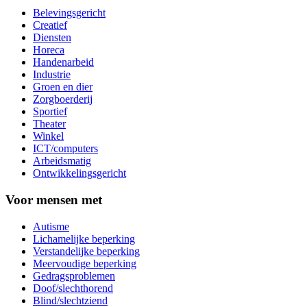
Belevingsgericht
Creatief
Diensten
Horeca
Handenarbeid
Industrie
Groen en dier
Zorgboerderij
Sportief
Theater
Winkel
ICT/computers
Arbeidsmatig
Ontwikkelingsgericht
Voor mensen met
Autisme
Lichamelijke beperking
Verstandelijke beperking
Meervoudige beperking
Gedragsproblemen
Doof/slechthorend
Blind/slechtziend