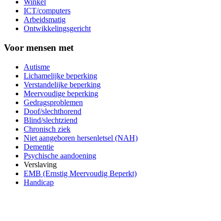
Winkel
ICT/computers
Arbeidsmatig
Ontwikkelingsgericht
Voor mensen met
Autisme
Lichamelijke beperking
Verstandelijke beperking
Meervoudige beperking
Gedragsproblemen
Doof/slechthorend
Blind/slechtziend
Chronisch ziek
Niet aangeboren hersenletsel (NAH)
Dementie
Psychische aandoening
Verslaving
EMB (Ernstig Meervoudig Beperkt)
Handicap