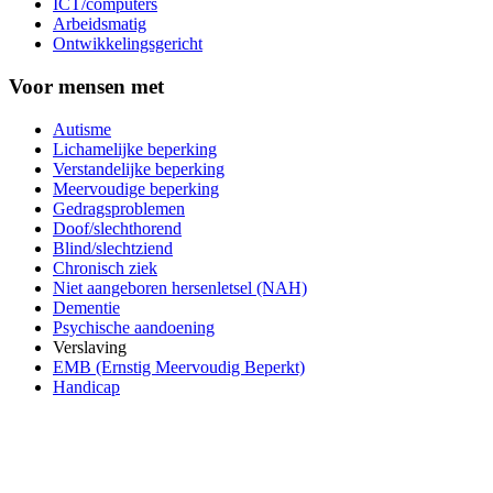
ICT/computers
Arbeidsmatig
Ontwikkelingsgericht
Voor mensen met
Autisme
Lichamelijke beperking
Verstandelijke beperking
Meervoudige beperking
Gedragsproblemen
Doof/slechthorend
Blind/slechtziend
Chronisch ziek
Niet aangeboren hersenletsel (NAH)
Dementie
Psychische aandoening
Verslaving
EMB (Ernstig Meervoudig Beperkt)
Handicap