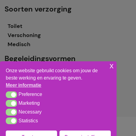
Soorten verzorging
Toilet
Verschoning
Medisch
Begeleidingsvormen
x
Onze website gebruikt cookies om jouw de
Grote groepsbegeleiding
beste werking en ervaring te geven.
Kleine groepsbegeleiding
Meer informatie
Individuele begeleiding
Preference
Preference
Marketing
Marketing
Necessary
Necessary
Statistics
Statistics
Algemene voorwaarden
,
privacy verklaring
&
cookieverklaring