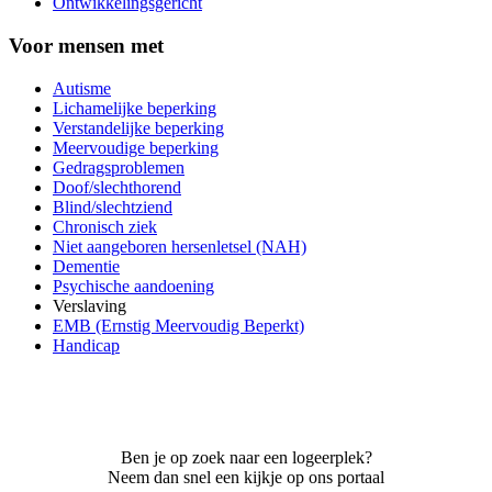
Ontwikkelingsgericht
Voor mensen met
Autisme
Lichamelijke beperking
Verstandelijke beperking
Meervoudige beperking
Gedragsproblemen
Doof/slechthorend
Blind/slechtziend
Chronisch ziek
Niet aangeboren hersenletsel (NAH)
Dementie
Psychische aandoening
Verslaving
EMB (Ernstig Meervoudig Beperkt)
Handicap
Ben je op zoek naar een logeerplek?
Neem dan snel een kijkje op ons portaal