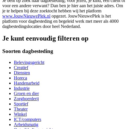
Je bent op zoek naar dagbesteding; voor jezelf, je kind, een cliënt of
voor een andere verwant? Dan ben je hier aan het juiste adres. Om
je te helpen bij deze zoektocht hebben wij het platform
www.JouwNieuwePlek.nl
opgezet. JouwNieuwePlek is het
platform voor dagbesteding en begeleid werk met meer als 4000
dagbestedingslocaties door heel Nederland.
Je kunt eenvoudig filteren op
Soorten dagbesteding
Belevingsgericht
Creatief
Diensten
Horeca
Handenarbeid
Industrie
Groen en dier
Zorgboerderij
Sportief
Theater
Winkel
ICT/computers
Arbeidsmatig