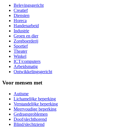
Belevingsgericht
Creatief
Diensten
Horeca
Handenarbeid
Industrie
Groen en dier
Zorgboerderij
Sportief
Theater
Winkel
ICT/computers
Arbeidsmatig
Ontwikkelingsgericht
Voor mensen met
Autisme
Lichamelijke beperking
Verstandelijke beperking
Meervoudige beperking
Gedragsproblemen
Doof/slechthorend
Blind/slechtziend