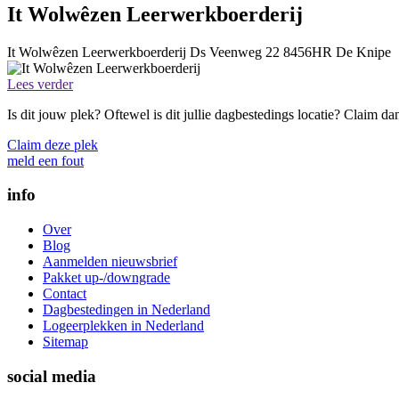
It Wolwêzen Leerwerkboerderij
It Wolwêzen Leerwerkboerderij
Ds Veenweg 22
8456HR
De Knipe
Lees verder
Is dit jouw plek? Oftewel is dit jullie dagbestedings locatie? Claim d
Claim deze plek
meld een fout
info
Over
Blog
Aanmelden nieuwsbrief
Pakket up-/downgrade
Contact
Dagbestedingen in Nederland
Logeerplekken in Nederland
Sitemap
social media