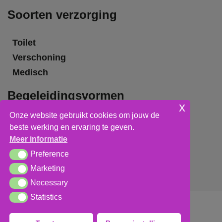
Soorten verzorging
Toilet
Verschoning
Medisch
Begeleidingsvormen
x
Onze website gebruikt cookies om jouw de
Grote groepsbegeleiding
beste werking en ervaring te geven.
Kleine groepsbegeleiding
Meer informatie
Individuele begeleiding
Preference
Preference
Marketing
Marketing
Necessary
Necessary
Statistics
Statistics
Algemene voorwaarden
,
privacy verklaring
&
cookieverklaring