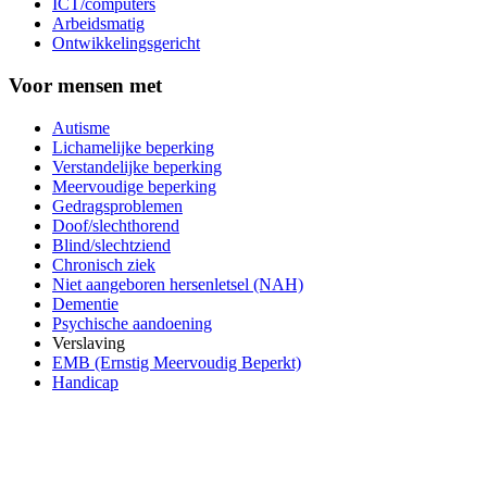
ICT/computers
Arbeidsmatig
Ontwikkelingsgericht
Voor mensen met
Autisme
Lichamelijke beperking
Verstandelijke beperking
Meervoudige beperking
Gedragsproblemen
Doof/slechthorend
Blind/slechtziend
Chronisch ziek
Niet aangeboren hersenletsel (NAH)
Dementie
Psychische aandoening
Verslaving
EMB (Ernstig Meervoudig Beperkt)
Handicap