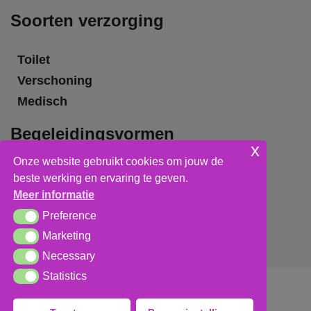
Soorten verzorging
Toilet
Verschoning
Medisch
Begeleidingsvormen
x
Onze website gebruikt cookies om jouw de
Grote groepsbegeleiding
beste werking en ervaring te geven.
Kleine groepsbegeleiding
Meer informatie
Individuele begeleiding
Preference
Preference
Marketing
Marketing
Necessary
Necessary
Statistics
Statistics
Algemene voorwaarden
,
privacy verklaring
&
cookieverklaring