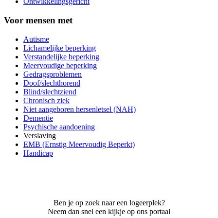
Ontwikkelingsgericht
Voor mensen met
Autisme
Lichamelijke beperking
Verstandelijke beperking
Meervoudige beperking
Gedragsproblemen
Doof/slechthorend
Blind/slechtziend
Chronisch ziek
Niet aangeboren hersenletsel (NAH)
Dementie
Psychische aandoening
Verslaving
EMB (Ernstig Meervoudig Beperkt)
Handicap
Ben je op zoek naar een logeerplek?
Neem dan snel een kijkje op ons portaal