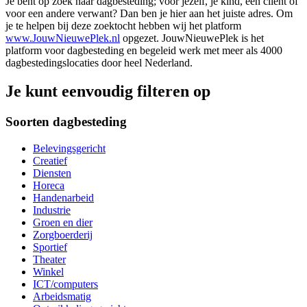
Je bent op zoek naar dagbesteding; voor jezelf, je kind, een cliënt of
voor een andere verwant? Dan ben je hier aan het juiste adres. Om
je te helpen bij deze zoektocht hebben wij het platform
www.JouwNieuwePlek.nl
opgezet. JouwNieuwePlek is het
platform voor dagbesteding en begeleid werk met meer als 4000
dagbestedingslocaties door heel Nederland.
Je kunt eenvoudig filteren op
Soorten dagbesteding
Belevingsgericht
Creatief
Diensten
Horeca
Handenarbeid
Industrie
Groen en dier
Zorgboerderij
Sportief
Theater
Winkel
ICT/computers
Arbeidsmatig