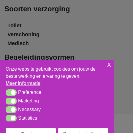
Soorten verzorging
Toilet
Verschoning
Medisch
Begeleidingsvormen
x
Onze website gebruikt cookies om jouw de
Grote groepsbegeleiding
beste werking en ervaring te geven.
Kleine groepsbegeleiding
Meer informatie
Individuele begeleiding
Preference
Preference
Marketing
Marketing
Necessary
Necessary
Statistics
Statistics
Algemene voorwaarden
,
privacy verklaring
&
cookieverklaring