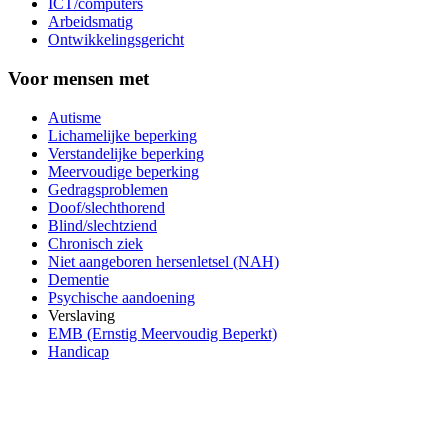
ICT/computers
Arbeidsmatig
Ontwikkelingsgericht
Voor mensen met
Autisme
Lichamelijke beperking
Verstandelijke beperking
Meervoudige beperking
Gedragsproblemen
Doof/slechthorend
Blind/slechtziend
Chronisch ziek
Niet aangeboren hersenletsel (NAH)
Dementie
Psychische aandoening
Verslaving
EMB (Ernstig Meervoudig Beperkt)
Handicap