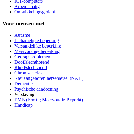
ICT/computers
Arbeidsmatig
Ontwikkelingsgericht
Voor mensen met
Autisme
Lichamelijke beperking
Verstandelijke beperking
Meervoudige beperking
Gedragsproblemen
Doof/slechthorend
Blind/slechtziend
Chronisch ziek
Niet aangeboren hersenletsel (NAH)
Dementie
Psychische aandoening
Verslaving
EMB (Ernstig Meervoudig Beperkt)
Handicap