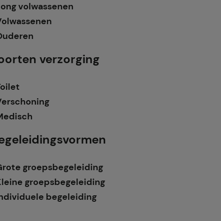
Jong volwassenen
Volwassenen
Ouderen
oorten verzorging
oilet
Verschoning
Medisch
egeleidingsvormen
Grote groepsbegeleiding
Kleine groepsbegeleiding
ndividuele begeleiding