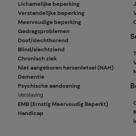
Lichamelijke beperking
Verstandelijke beperking
Meervoudige beperking
Gedragsproblemen
S
Doof/slechthorend
Blind/slechtziend
T
Chronisch ziek
Niet aangeboren hersenletsel (NAH)
Dementie
B
Psychische aandoening
Verslaving
EMB (Ernstig Meervoudig Beperkt)
Handicap
I