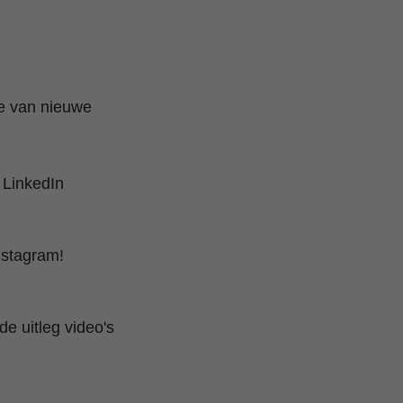
te van nieuwe
 LinkedIn
nstagram!
e uitleg video's