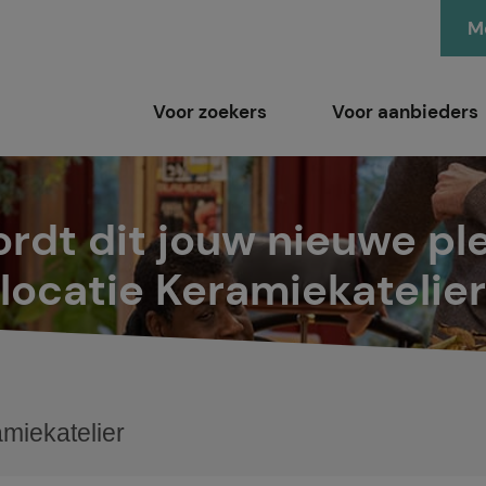
Me
Voor zoekers
Voor aanbieders
rdt dit jouw nieuwe pl
locatie Keramiekatelier
miekatelier