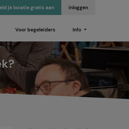
ld je locatie gratis aan
inloggen
Voor begeleiders
Info
ek?