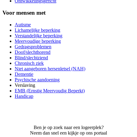
Ontwikkelingsgericht
Voor mensen met
Autisme
Lichamelijke beperking
Verstandelijke beperking
Meervoudige beperking
Gedragsproblemen
Doof/slechthorend
Blind/slechtziend
Chronisch ziek
Niet aangeboren hersenletsel (NAH)
Dementie
Psychische aandoening
Verslaving
EMB (Ernstig Meervoudig Beperkt)
Handicap
Ben je op zoek naar een logeerplek?
Neem dan snel een kijkje op ons portaal