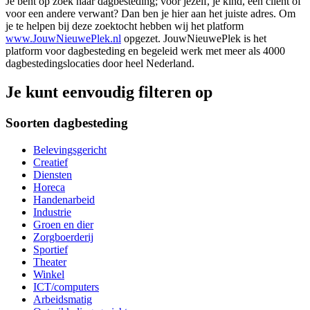
Je bent op zoek naar dagbesteding; voor jezelf, je kind, een cliënt of
voor een andere verwant? Dan ben je hier aan het juiste adres. Om
je te helpen bij deze zoektocht hebben wij het platform
www.JouwNieuwePlek.nl
opgezet. JouwNieuwePlek is het
platform voor dagbesteding en begeleid werk met meer als 4000
dagbestedingslocaties door heel Nederland.
Je kunt eenvoudig filteren op
Soorten dagbesteding
Belevingsgericht
Creatief
Diensten
Horeca
Handenarbeid
Industrie
Groen en dier
Zorgboerderij
Sportief
Theater
Winkel
ICT/computers
Arbeidsmatig