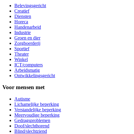
Belevingsgericht
Creatief
Diensten
Horeca
Handenarbeid
Industrie
Groen en dier
Zorgboerderij
Sportief
Theater
Winkel
ICT/computers
Arbeidsmatig
Ontwikkelingsgericht
Voor mensen met
Autisme
Lichamelijke beperking
Verstandelijke beperking
Meervoudige beperking
Gedragsproblemen
Doof/slechthorend
Blind/slechtziend