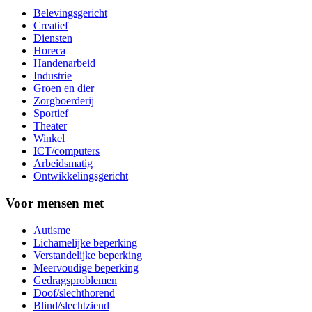
Belevingsgericht
Creatief
Diensten
Horeca
Handenarbeid
Industrie
Groen en dier
Zorgboerderij
Sportief
Theater
Winkel
ICT/computers
Arbeidsmatig
Ontwikkelingsgericht
Voor mensen met
Autisme
Lichamelijke beperking
Verstandelijke beperking
Meervoudige beperking
Gedragsproblemen
Doof/slechthorend
Blind/slechtziend