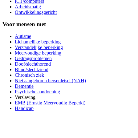
ICT/computers
Arbeidsmatig
Ontwikkelingsgericht
Voor mensen met
Autisme
Lichamelijke beperking
Verstandelijke beperking
Meervoudige beperking
Gedragsproblemen
Doof/slechthorend
Blind/slechtziend
Chronisch ziek
Niet aangeboren hersenletsel (NAH)
Dementie
Psychische aandoening
Verslaving
EMB (Ernstig Meervoudig Beperkt)
Handicap