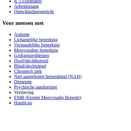
ICT/computers
Arbeidsmatig
Ontwikkelingsgericht
Voor mensen met
Autisme
Lichamelijke beperking
Verstandelijke beperking
Meervoudige beperking
Gedragsproblemen
Doof/slechthorend
Blind/slechtziend
Chronisch ziek
Niet aangeboren hersenletsel (NAH)
Dementie
Psychische aandoening
Verslaving
EMB (Ernstig Meervoudig Beperkt)
Handicap