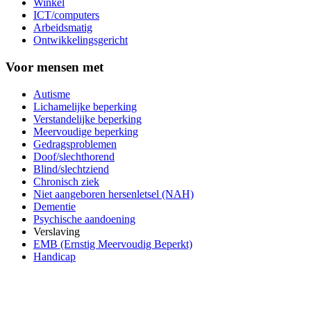
Winkel
ICT/computers
Arbeidsmatig
Ontwikkelingsgericht
Voor mensen met
Autisme
Lichamelijke beperking
Verstandelijke beperking
Meervoudige beperking
Gedragsproblemen
Doof/slechthorend
Blind/slechtziend
Chronisch ziek
Niet aangeboren hersenletsel (NAH)
Dementie
Psychische aandoening
Verslaving
EMB (Ernstig Meervoudig Beperkt)
Handicap