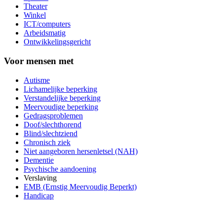
Theater
Winkel
ICT/computers
Arbeidsmatig
Ontwikkelingsgericht
Voor mensen met
Autisme
Lichamelijke beperking
Verstandelijke beperking
Meervoudige beperking
Gedragsproblemen
Doof/slechthorend
Blind/slechtziend
Chronisch ziek
Niet aangeboren hersenletsel (NAH)
Dementie
Psychische aandoening
Verslaving
EMB (Ernstig Meervoudig Beperkt)
Handicap