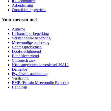
ICT/computers
Arbeidsmatig
Ontwikkelingsgericht
Voor mensen met
Autisme
Lichamelijke beperking
Verstandelijke beperking
Meervoudige beperking
Gedragsproblemen
Doof/slechthorend
Blind/slechtziend
Chronisch ziek
Niet aangeboren hersenletsel (NAH)
Dementie
Psychische aandoening
Verslaving
EMB (Ernstig Meervoudig Beperkt)
Handicap