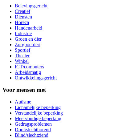
Belevingsgericht
Creatief
Diensten
Horeca
Handenarbeid
Industrie
Groen en dier
Zorgboerderij
Sportief
Theater
Winkel
ICT/computers
Arbeidsmatig
Ontwikkelingsgericht
Voor mensen met
Autisme
Lichamelijke beperking
Verstandelijke beperking
Meervoudige beperking
Gedragsproblemen
Doof/slechthorend
Blind/slechtziend