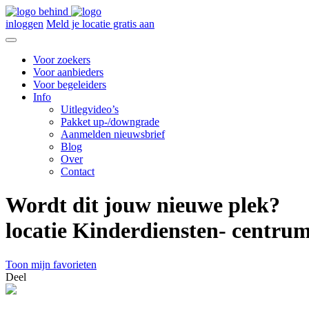
inloggen
Meld je locatie gratis aan
Voor zoekers
Voor aanbieders
Voor begeleiders
Info
Uitlegvideo’s
Pakket up-/downgrade
Aanmelden nieuwsbrief
Blog
Over
Contact
Wordt dit jouw nieuwe plek?
locatie Kinderdiensten- centru
Toon mijn favorieten
Deel