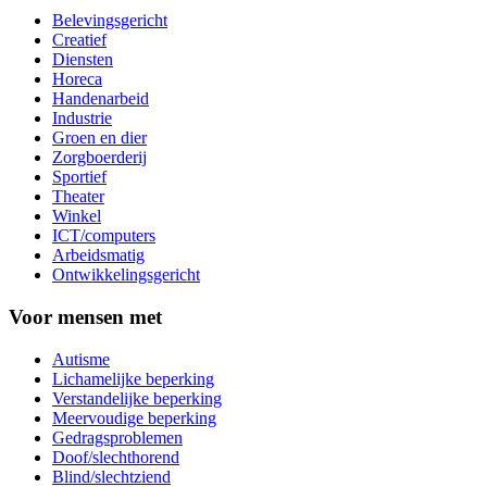
Belevingsgericht
Creatief
Diensten
Horeca
Handenarbeid
Industrie
Groen en dier
Zorgboerderij
Sportief
Theater
Winkel
ICT/computers
Arbeidsmatig
Ontwikkelingsgericht
Voor mensen met
Autisme
Lichamelijke beperking
Verstandelijke beperking
Meervoudige beperking
Gedragsproblemen
Doof/slechthorend
Blind/slechtziend