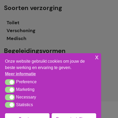
Soorten verzorging
Toilet
Verschoning
Medisch
Begeleidingsvormen
x
Onze website gebruikt cookies om jouw de
Grote groepsbegeleiding
beste werking en ervaring te geven.
Kleine groepsbegeleiding
Meer informatie
Individuele begeleiding
Preference
Preference
Marketing
Marketing
Necessary
Necessary
Statistics
Statistics
Algemene voorwaarden
,
privacy verklaring
&
cookieverklaring