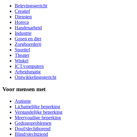
Belevingsgericht
Creatief
Diensten
Horeca
Handenarbeid
Industrie
Groen en dier
Zorgboerderij
Sportief
Theater
Winkel
ICT/computers
Arbeidsmatig
Ontwikkelingsgericht
Voor mensen met
Autisme
Lichamelijke beperking
Verstandelijke beperking
Meervoudige beperking
Gedragsproblemen
Doof/slechthorend
Blind/slechtziend