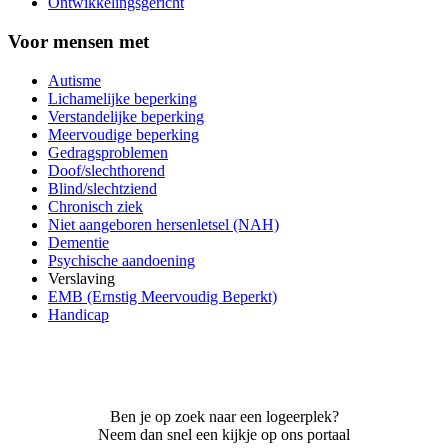
Ontwikkelingsgericht
Voor mensen met
Autisme
Lichamelijke beperking
Verstandelijke beperking
Meervoudige beperking
Gedragsproblemen
Doof/slechthorend
Blind/slechtziend
Chronisch ziek
Niet aangeboren hersenletsel (NAH)
Dementie
Psychische aandoening
Verslaving
EMB (Ernstig Meervoudig Beperkt)
Handicap
Ben je op zoek naar een logeerplek?
Neem dan snel een kijkje op ons portaal