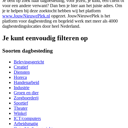
Je bent op zoek naar dagbesteding; voor jezelf, je kind, een cliënt of
voor een andere verwant? Dan ben je hier aan het juiste adres. Om
je te helpen bij deze zoektocht hebben wij het platform
www.JouwNieuwePlek.nl
opgezet. JouwNieuwePlek is het
platform voor dagbesteding en begeleid werk met meer als 4000
dagbestedingslocaties door heel Nederland.
Je kunt eenvoudig filteren op
Soorten dagbesteding
Belevingsgericht
Creatief
Diensten
Horeca
Handenarbeid
Industrie
Groen en dier
Zorgboerderij
Sportief
Theater
Winkel
ICT/computers
Arbeidsmatig