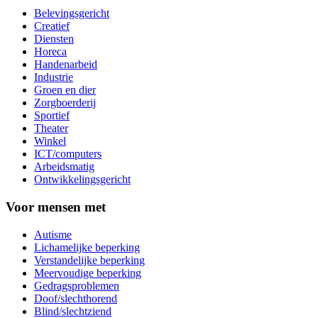
Belevingsgericht
Creatief
Diensten
Horeca
Handenarbeid
Industrie
Groen en dier
Zorgboerderij
Sportief
Theater
Winkel
ICT/computers
Arbeidsmatig
Ontwikkelingsgericht
Voor mensen met
Autisme
Lichamelijke beperking
Verstandelijke beperking
Meervoudige beperking
Gedragsproblemen
Doof/slechthorend
Blind/slechtziend