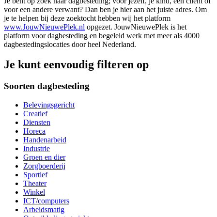
Je bent op zoek naar dagbesteding; voor jezelf, je kind, een cliënt of
voor een andere verwant? Dan ben je hier aan het juiste adres. Om
je te helpen bij deze zoektocht hebben wij het platform
www.JouwNieuwePlek.nl
opgezet. JouwNieuwePlek is het
platform voor dagbesteding en begeleid werk met meer als 4000
dagbestedingslocaties door heel Nederland.
Je kunt eenvoudig filteren op
Soorten dagbesteding
Belevingsgericht
Creatief
Diensten
Horeca
Handenarbeid
Industrie
Groen en dier
Zorgboerderij
Sportief
Theater
Winkel
ICT/computers
Arbeidsmatig