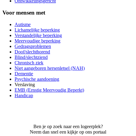
Ontwikkelingsgericht
Voor mensen met
Autisme
Lichamelijke beperking
Verstandelijke beperking
Meervoudige beperking
Gedragsproblemen
Doof/slechthorend
Blind/slechtziend
Chronisch ziek
Niet aangeboren hersenletsel (NAH)
Dementie
Psychische aandoening
Verslaving
EMB (Ernstig Meervoudig Beperkt)
Handicap
Ben je op zoek naar een logeerplek?
Neem dan snel een kijkje op ons portaal