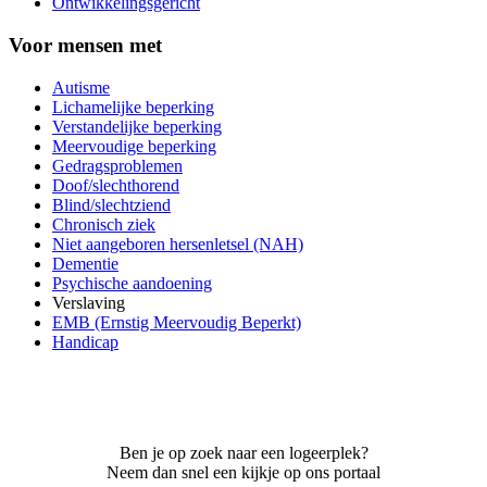
Ontwikkelingsgericht
Voor mensen met
Autisme
Lichamelijke beperking
Verstandelijke beperking
Meervoudige beperking
Gedragsproblemen
Doof/slechthorend
Blind/slechtziend
Chronisch ziek
Niet aangeboren hersenletsel (NAH)
Dementie
Psychische aandoening
Verslaving
EMB (Ernstig Meervoudig Beperkt)
Handicap
Ben je op zoek naar een logeerplek?
Neem dan snel een kijkje op ons portaal