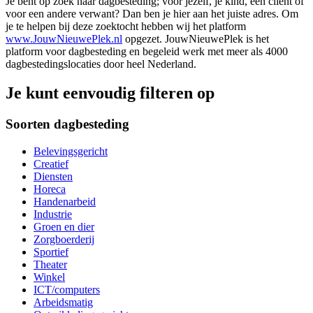
Je bent op zoek naar dagbesteding; voor jezelf, je kind, een cliënt of
voor een andere verwant? Dan ben je hier aan het juiste adres. Om
je te helpen bij deze zoektocht hebben wij het platform
www.JouwNieuwePlek.nl
opgezet. JouwNieuwePlek is het
platform voor dagbesteding en begeleid werk met meer als 4000
dagbestedingslocaties door heel Nederland.
Je kunt eenvoudig filteren op
Soorten dagbesteding
Belevingsgericht
Creatief
Diensten
Horeca
Handenarbeid
Industrie
Groen en dier
Zorgboerderij
Sportief
Theater
Winkel
ICT/computers
Arbeidsmatig