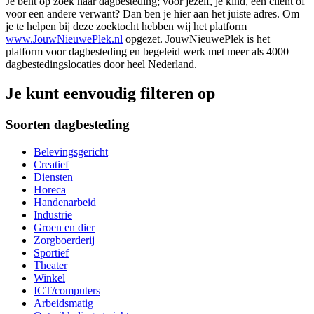
Je bent op zoek naar dagbesteding; voor jezelf, je kind, een cliënt of
voor een andere verwant? Dan ben je hier aan het juiste adres. Om
je te helpen bij deze zoektocht hebben wij het platform
www.JouwNieuwePlek.nl
opgezet. JouwNieuwePlek is het
platform voor dagbesteding en begeleid werk met meer als 4000
dagbestedingslocaties door heel Nederland.
Je kunt eenvoudig filteren op
Soorten dagbesteding
Belevingsgericht
Creatief
Diensten
Horeca
Handenarbeid
Industrie
Groen en dier
Zorgboerderij
Sportief
Theater
Winkel
ICT/computers
Arbeidsmatig