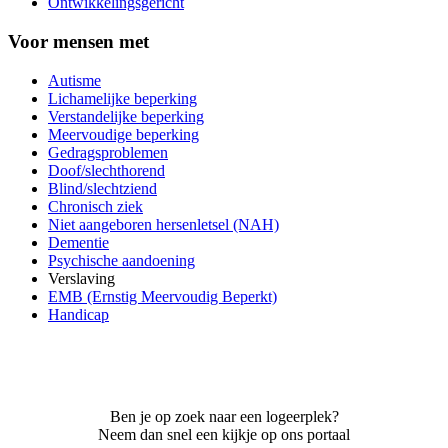
Ontwikkelingsgericht
Voor mensen met
Autisme
Lichamelijke beperking
Verstandelijke beperking
Meervoudige beperking
Gedragsproblemen
Doof/slechthorend
Blind/slechtziend
Chronisch ziek
Niet aangeboren hersenletsel (NAH)
Dementie
Psychische aandoening
Verslaving
EMB (Ernstig Meervoudig Beperkt)
Handicap
Ben je op zoek naar een logeerplek?
Neem dan snel een kijkje op ons portaal