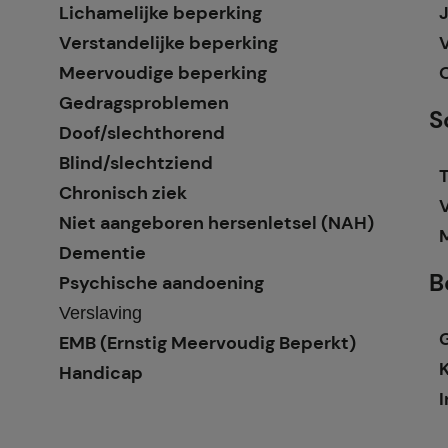
Lichamelijke beperking
Verstandelijke beperking
Meervoudige beperking
Gedragsproblemen
S
Doof/slechthorend
Blind/slechtziend
T
Chronisch ziek
Niet aangeboren hersenletsel (NAH)
Dementie
B
Psychische aandoening
Verslaving
EMB (Ernstig Meervoudig Beperkt)
Handicap
I