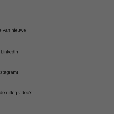
te van nieuwe
 LinkedIn
nstagram!
e uitleg video's