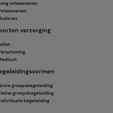
Jong volwassenen
Volwassenen
Ouderen
oorten verzorging
oilet
Verschoning
Medisch
egeleidingsvormen
Grote groepsbegeleiding
Kleine groepsbegeleiding
ndividuele begeleiding