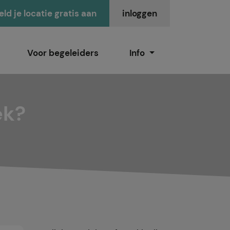
ld je locatie gratis aan
inloggen
Voor begeleiders
Info
ek?