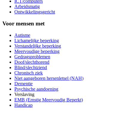
ICT/computers
Arbeidsmatig
Ontwikkelingsgericht
Voor mensen met
Autisme
Lichamelijke beperking
Verstandelijke beperking
Meervoudige beperking
Gedragsproblemen
Doof/slechthorend
Blind/slechtziend
Chronisch ziek
Niet aangeboren hersenletsel (NAH)
Dementie
Psychische aandoening
Verslaving
EMB (Ernstig Meervoudig Beperkt)
Handicap