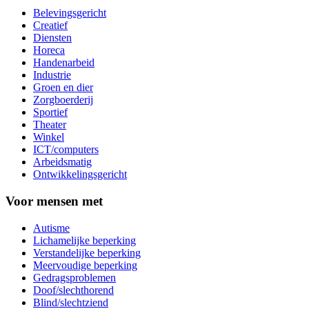
Belevingsgericht
Creatief
Diensten
Horeca
Handenarbeid
Industrie
Groen en dier
Zorgboerderij
Sportief
Theater
Winkel
ICT/computers
Arbeidsmatig
Ontwikkelingsgericht
Voor mensen met
Autisme
Lichamelijke beperking
Verstandelijke beperking
Meervoudige beperking
Gedragsproblemen
Doof/slechthorend
Blind/slechtziend