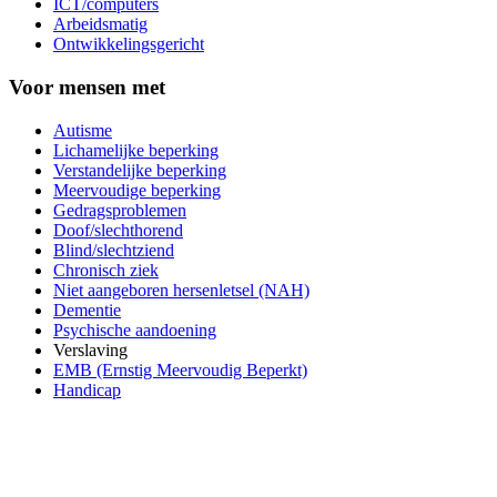
ICT/computers
Arbeidsmatig
Ontwikkelingsgericht
Voor mensen met
Autisme
Lichamelijke beperking
Verstandelijke beperking
Meervoudige beperking
Gedragsproblemen
Doof/slechthorend
Blind/slechtziend
Chronisch ziek
Niet aangeboren hersenletsel (NAH)
Dementie
Psychische aandoening
Verslaving
EMB (Ernstig Meervoudig Beperkt)
Handicap